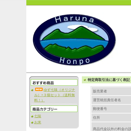
特定商取引法に基づく表記
ゆず七味（オリジナ
販売業者
ル）×３個セット（送料無
運営統括責任者名
料！）
郵便番号
七味
住所
お米
商品代金以外の料金の