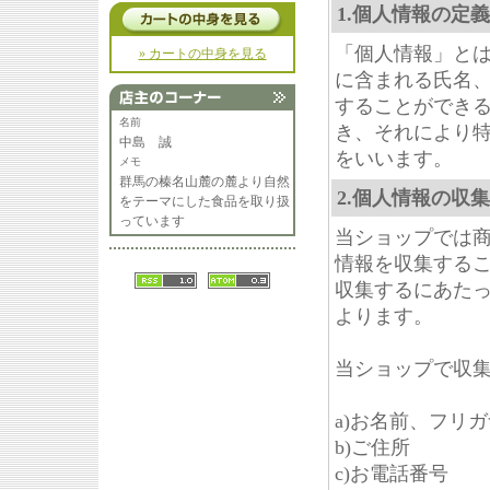
1.個人情報の定義
「個人情報」と
» カートの中身を見る
に含まれる氏名
することができ
名前
き、それにより
中島 誠
をいいます。
メモ
群馬の榛名山麓の麓より自然
2.個人情報の収集
をテーマにした食品を取り扱
っています
当ショップでは
情報を収集する
収集するにあた
よります。
当ショップで収
a)お名前、フリ
b)ご住所
c)お電話番号