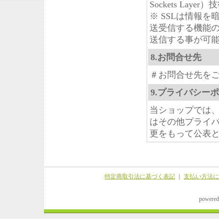
Sockets La
※ SSLは情報
送受信する機能の
送信する事が可
8.お問合せ先
＃お問合せ先を
9.プライバシー
当ショップでは
はその他プライ
更をもって公表
特定商取引法に基づく表記
｜
支払い方法に
powered