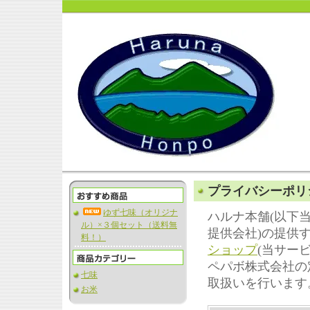
プライバシーポリ
ゆず七味（オリジナ
ハルナ本舗(以下
ル）×３個セット（送料無
提供会社)の提供
料！）
ショップ
(当サー
ペパボ株式会社の
七味
取扱いを行います
お米