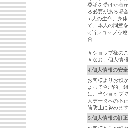
委託を受けた者
る必要がある場
b)人の生命、身
て、本人の同意
c)当ショップを
合
＃ショップ様の
＃なお、個人情
4.個人情報の安
お客様よりお預
よって合理的、
に、当ショップ
人データへの不
険防止に努めま
5.個人情報の訂